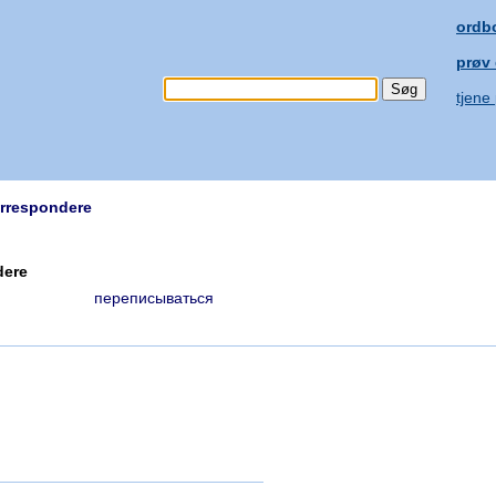
ordb
prøv
tjene
rrespondere
dere
переписываться