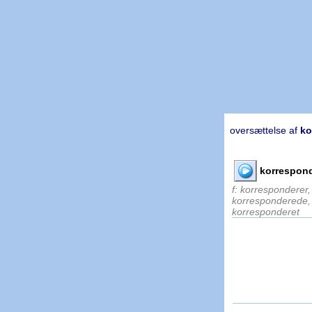
oversættelse af
ko
korrespon
f: korresponderer,
korresponderede,
korresponderet