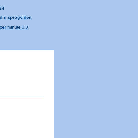
og
 din sprogviden
 per minute 0.9