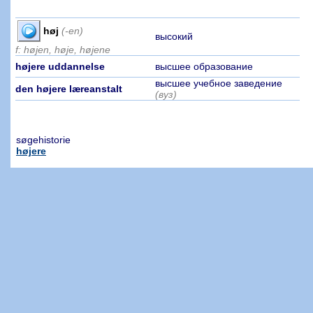
høj
(-en)
высокий
f: højen, høje, højene
højere uddannelse
высшее образование
высшее учебное заведение
den højere læreanstalt
(вуз)
søgehistorie
højere