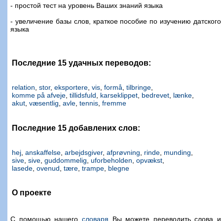
- простой тест на уровень Ваших знаний языка
- увеличение базы слов, краткое пособие по изучению датского
языка
Последние 15 удачных переводов:
relation
,
stor
,
eksportere
,
vis
,
formå
,
tilbringe
,
komme på afveje
,
tillidsfuld
,
karseklippet
,
bedrevet
,
lænke
,
akut
,
væsentlig
,
avle
,
tennis
,
fremme
Последние 15 добавлених слов:
hej
,
anskaffelse
,
arbejdsgiver
,
afprøvning
,
rinde
,
munding
,
sive
,
sive
,
guddommelig
,
uforbeholden
,
opvækst
,
lasede
,
ovenud
,
tære
,
trampe
,
blegne
О проекте
С помощью нашего
словаря
Вы можете переводить слова и